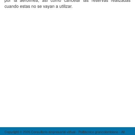
por la aerolínea, así como cancelar las reservas realizadas
cuando estas no se vayan a utilizar.
Copyright © 2026 Consultorio empresarial virtual - Politécnico grancolombiano - All