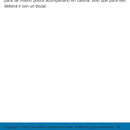
para tal misión podrá acompañarlo en cabina, sólo que para ello
deberá ir con un bozal.
Copyright © 2026 Consultorio empresarial virtual - Politécnico grancolombiano - All