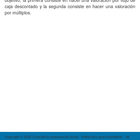
objetivo, la primera consiste en hacer una valoración por flujo de
caja descontado y la segunda consiste en hacer una valoración
por múltiplos.
Copyright © 2026 Consultorio empresarial virtual - Politécnico grancolombiano - All