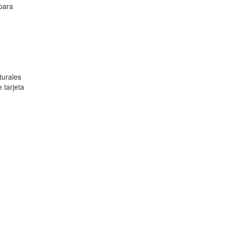
para
turales
 tarjeta